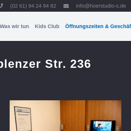
(02 61) 94 24 94 82
info@hoerstudio-s.de
Was wir tun
Kids Club
Öffnungszeiten & Geschä
lenzer Str. 236