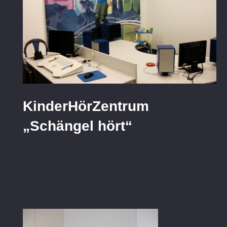
KinderHörZentrum
„Schängel hört“